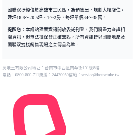
國聯双捷棧位於高雄市三民區，為預售屋，規劃大樓店住，
建坪18.8～20.5坪、1～2房，每坪單價34～38萬。
提醒您：本網站建案資訊開放委託刊登，我們將盡力查證相
關資訊，但無法擔保皆正確無誤，所有資訊皆以國聯地產及
國聯双捷棧銷售現場之宣傳品為準。
房地王有限公司
地址：台南市中西區南華街101號8樓
電話：0800-800-711
統編：24420050
信箱：
service@housetube.tw