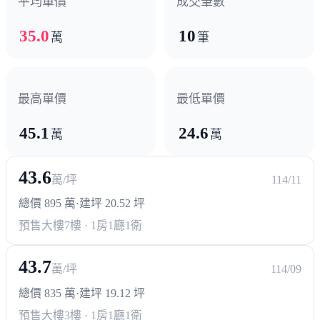
平均單價
成交筆數
醫療機構
35.0
10
萬
筆
聖功醫院
高醫
政府機構
最高單價
最低單價
消防局
行政中心
派出所
交通局
45.1
24.6
萬
萬
43.6
萬/坪
114/11
總價 895 萬
·
建坪 20.52 坪
預售大樓
7樓 · 1房1廳1衛
43.7
萬/坪
114/09
總價 835 萬
·
建坪 19.12 坪
預售大樓
3樓 · 1房1廳1衛