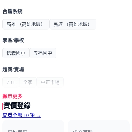
台鐵系統
高雄 （高雄地區）
民族 （高雄地區）
學區/學校
信義國小
五福國中
超商/賣場
7-11
全家
中正市場
顯示更多
熱門商圈
實價登錄
文化中心商圈
大統百貨商圈
六合商圈
查看全部 10 筆 →
建國路3C商圈