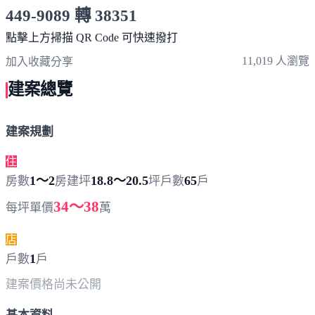
449-9089 轉 38351
服務時間 10:00～19:00
點擊上方掃描 QR Code 可快速撥打
11,019 人瀏覽
加入收藏
分享
建案總覽
建案規劃
住
1～2
18.8～20.5
65
房數
房
建坪
坪
戶數
戶
34～38
每坪單價
萬
店
1
戶數
戶
建案價格
尚未公開