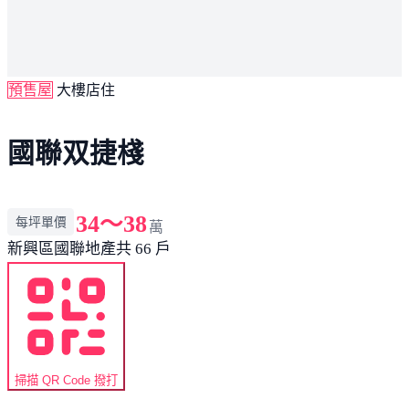
預售屋
大樓店住
國聯双捷棧
34～38
每坪單價
萬
新興區
國聯地產
共 66 戶
掃描 QR Code 撥打