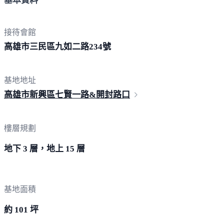
基本資料
接待會館
高雄市三民區九如二路
234號
基地地址
高雄市新興區七賢一路&開
封路口
樓層規劃
地下 3 層，地上 15 層
基地面積
約 101 坪