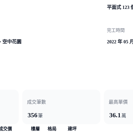
平面式 123 
完工時間
、空中花園
2022 年 05 
成交筆數
最高單價
356
36.1
筆
萬
成交價
樓層
格局
建坪