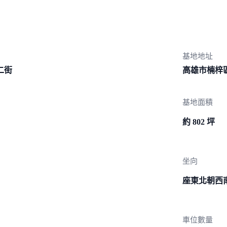
基地地址
二街
高雄市楠梓區
基地面積
約 802 坪
坐向
座東北朝西
車位數量