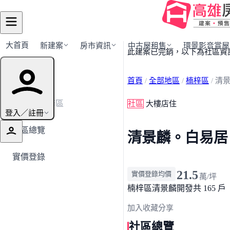
大首頁
新建案
房市資訊
中古屋租售
環景影音賞屋
此建案已完銷，以下為社區資
建案導覽
首頁
/
全部地區
/
楠梓區
/
清
← 返回楠梓區
社區
大樓店住
登入／註冊
社區總覽
清景麟。白易居
實價登錄
21.5
實價登錄均價
萬/坪
楠梓區
清景麟開發
共 165 戶
加入收藏
分享
社區總覽