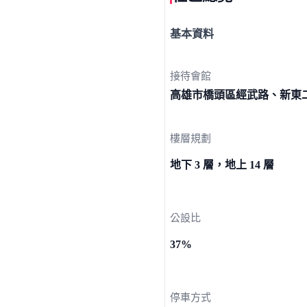
基本資料
接待會館
高雄市橋頭區經武路、新
東
樓層規劃
地下 3 層，地上 14 層
公設比
37%
停車方式