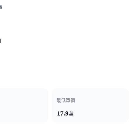
個
月
最低單價
17.9
萬