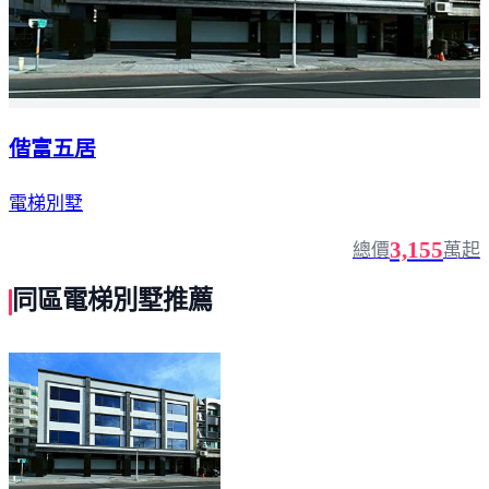
偕富五居
電梯別墅
3,155
總價
萬起
同區電梯別墅推薦