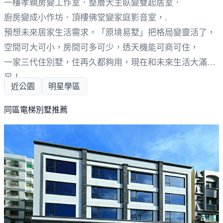
一樓孝親房變工作室．整層大主臥變雙起居室．
廚房變成小作坊．頂樓佛堂變家庭影音室，.
預想未來居家生活需求，「原境易墅」把格局變靈活了，
空間可大可小，房間可多可少，透天機能可商可住，
一家三代住別墅，住再久都夠用，現在和未來生活大滿
足！
近公園
明星學區
同區電梯別墅推薦