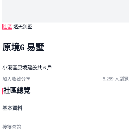
社區
透天別墅
原境6 易墅
小港區
原境建設
共 6 戶
5,259 人瀏覽
加入收藏
分享
社區總覽
基本資料
接待會館