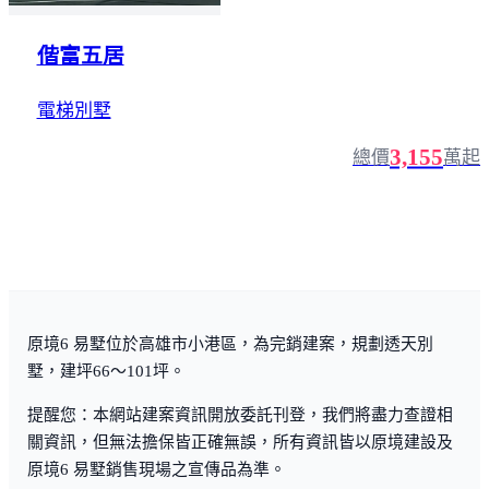
偕富五居
電梯別墅
3,155
總價
萬起
原境6 易墅位於高雄市小港區，為完銷建案，規劃透天別
墅，建坪66～101坪。
提醒您：本網站建案資訊開放委託刊登，我們將盡力查證相
關資訊，但無法擔保皆正確無誤，所有資訊皆以原境建設及
原境6 易墅銷售現場之宣傳品為準。