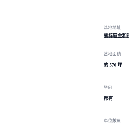
基地地址
楠梓區金和
基地面積
約 570 坪
坐向
都有
車位數量