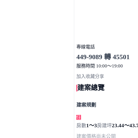
專線電話
449-9089 轉 45501
服務時間 10:00～19:00
點擊上方掃描 QR Code 可快
加入收藏
分享
建案總覽
建案規劃
住
1～3
23.44～43.
房數
房
建坪
建案價格
尚未公開