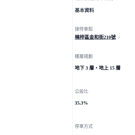
基本資料
接待會館
楠梓區金和街
210號
樓層規劃
地下 3 層，地上 15 層
公設比
35.3%
停車方式