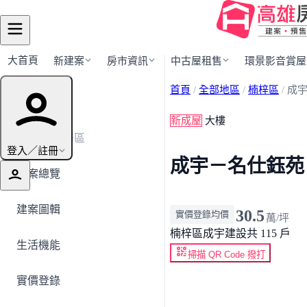
大首頁
新建案
房市資訊
中古屋租售
環景影音賞屋
首頁
/
全部地區
/
楠梓區
/
成
建案導覽
新成屋
大樓
← 返回楠梓區
登入／註冊
成宇－名仕鈺苑
建案總覽
建案圖輯
30.5
實價登錄均價
萬/坪
楠梓區
成宇建設
共 115 戶
生活機能
掃描 QR Code 撥打
實價登錄