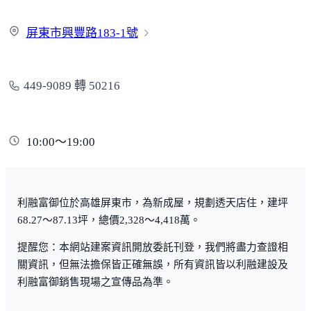
屏東市興豐路183-
1號
449-9089 轉 50216
10:00～19:00
利融富御位於高雄屏東市，為新成屋，規劃透天店住，建坪
68.27～87.13坪，總價2,328～4,418萬。
提醒您：本網站建案資訊開放委託刊登，我們將盡力查證相
關資訊，但無法擔保皆正確無誤，所有資訊皆以利融建設及
利融富御銷售現場之宣傳品為準。