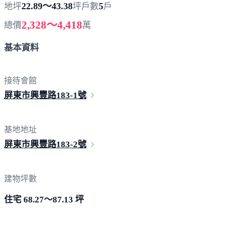
22.89～43.38
5
地坪
坪
戶數
戶
2,328～4,418
總價
萬
基本資料
接待會館
屏東市興豐路183-
1號
基地地址
屏東市興豐路183-
2號
建物坪數
住宅 68.27～87.13 坪