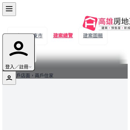
← 返回屏東市
建案總覽
建案圖輯
生活機能
最新
登入／註冊
剩餘兩戶店面，兩戶住家