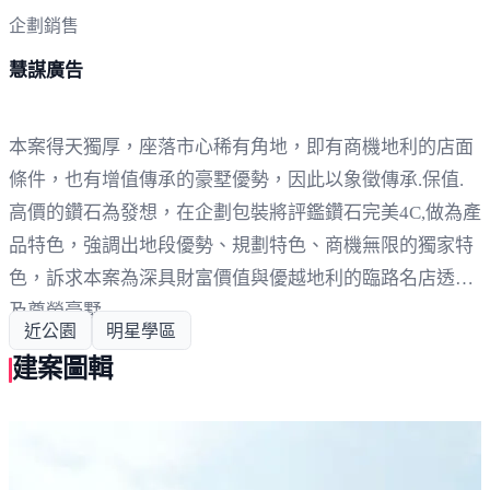
企劃銷售
慧謀廣告
本案得天獨厚，座落市心稀有角地，即有商機地利的店面
條件，也有增值傳承的豪墅優勢，因此以象徵傳承.保值.
高價的鑽石為發想，在企劃包裝將評鑑鑽石完美4C,做為產
品特色，強調出地段優勢、規劃特色、商機無限的獨家特
色，訴求本案為深具財富價值與優越地利的臨路名店透天
及尊榮豪墅
近公園
明星學區
建案圖輯