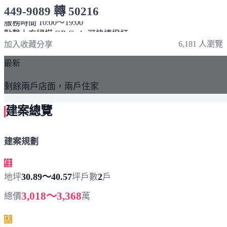
449-9089 轉 50216
服務時間 10:00～19:00
點擊上方掃描 QR Code 可快速撥打
6,181 人瀏覽
加入收藏
分享
最新
剩餘兩戶店面，兩戶住家
建案總覽
建案規劃
住
30.89～40.57
2
地坪
坪
戶數
戶
3,018～3,368
總價
萬
店