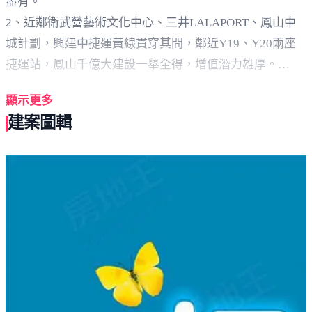
盡有。
2、近鄰衛武營藝術文化中心、三井LALAPORT、鳳山中
城計劃，興建中捷運黃線貫穿其間，鄰近Y19、Y20兩座
捷運站，鳳山千億大建設一舉全得，增值潛力雄厚。
3、基地235.04坪規劃地上9F / 地下1F，單純珍稀30戶。
顯示更多
4、梯間通風採光良好，單層4戶2部電梯，上下樓超便
建案圖輯
捷。
5、樓層高度3.2m，每戶客廳臨窗對外，空間感覺寬敞開
闊。
6、坪數規劃二房24~25坪、三房37坪，恰恰好的坪數不會
太大也不會太小。
7、採用品質可靠知名品牌建材設備：三菱電梯、TOTO馬
桶、RINNAI廚房三機、SVAGO變頻微波烤箱、Yale感應
密碼鎖。
8、衛浴全部採用乾、濕分離、當層排氣、檯面式洗臉台