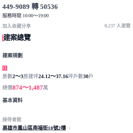
449-9089 轉 50536
服務時間 10:00～19:00
點擊上方掃描 QR Code 可快速撥打
8,237 人瀏覽
加入收藏
分享
建案總覽
建案規劃
住
2～3
24.12～37.16
30
房數
房
建坪
坪
戶數
戶
874～1,487
總價
萬
基本資料
接待會館
高雄市鳳山區南福街
18號2樓