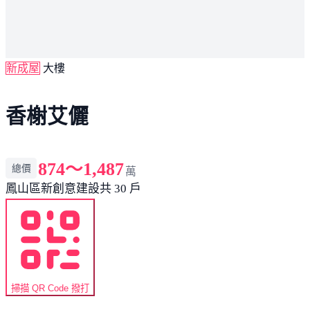
新成屋
大樓
香榭艾儷
874～1,487
總價
萬
鳳山區
新創意建設
共 30 戶
掃描 QR Code 撥打