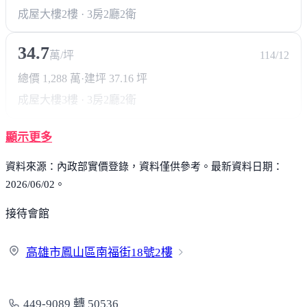
成屋大樓
2樓 · 3房2廳2衛
34.7
萬/坪
114/12
總價 1,288 萬
·
建坪 37.16 坪
成屋大樓
3樓 · 3房2廳2衛
顯示更多
資料來源：內政部實價登錄，資料僅供參考。最新資料日期：
2026/06/02。
接待會館
高雄市鳳山區南福街
18號2樓
449-9089 轉 50536