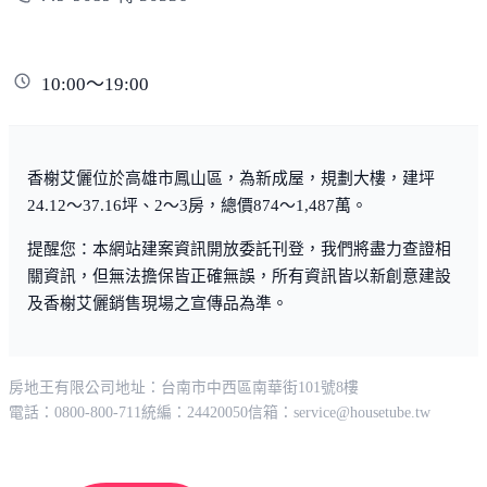
10:00～19:00
香榭艾儷位於高雄市鳳山區，為新成屋，規劃大樓，建坪
24.12～37.16坪、2～3房，總價874～1,487萬。
提醒您：本網站建案資訊開放委託刊登，我們將盡力查證相
關資訊，但無法擔保皆正確無誤，所有資訊皆以新創意建設
及香榭艾儷銷售現場之宣傳品為準。
房地王有限公司
地址：台南市中西區南華街101號8樓
電話：0800-800-711
統編：24420050
信箱：
service@housetube.tw