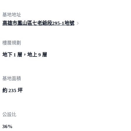
基地地址
高雄市鳳山區七老爺段
295-1地號
樓層規劃
地下 1 層，地上 9 層
基地面積
約 235 坪
公設比
36%