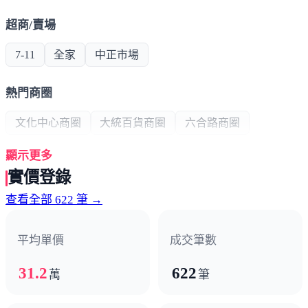
超商/賣場
7-11
全家
中正市場
熱門商圈
文化中心商圈
大統百貨商圈
六合路商圈
顯示更多
醫療機構
實價登錄
聖功醫院
高雄醫學院
查看全部 622 筆 →
政府機構
平均單價
成交筆數
消防局
行政中心
派出所
交通局
31.2
622
萬
筆