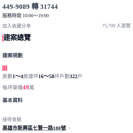
449-9089 轉 31744
服務時間 10:00～19:00
點擊上方掃描 QR Code 可快速撥打
75,709 人瀏覽
加入收藏
分享
建案總覽
建案規劃
住
1～4
16～58
322
房數
房
建坪
坪
戶數
戶
49
每坪單價
萬
基本資料
接待會館
高雄市新興區七賢一路
188號