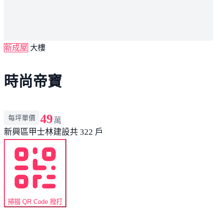
新成屋
大樓
時尚帝寶
49
每坪單價
萬
新興區
甲士林建設
共 322 戶
掃描 QR Code 撥打