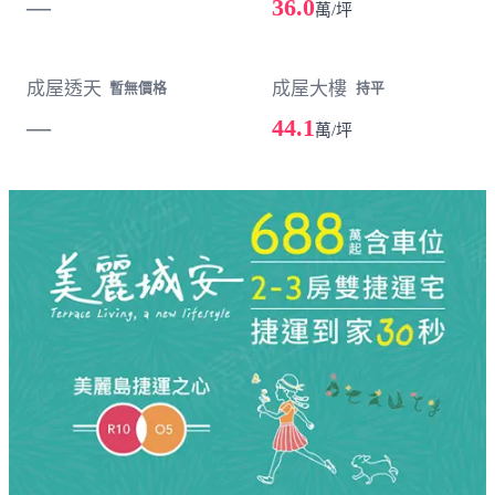
—
36.0
萬/坪
成屋透天
成屋大樓
暫無價格
持平
—
44.1
萬/坪