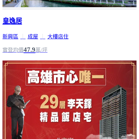
皇逸居
新興區
｜
成屋
｜
大樓店住
47.9
實登均價
萬/坪