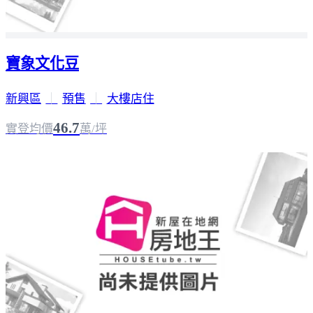
寶象文化豆
新興區
｜
預售
｜
大樓店住
46.7
實登均價
萬/坪