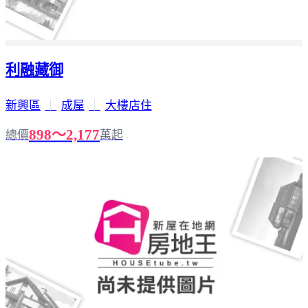
利融藏御
新興區
｜
成屋
｜
大樓店住
898～2,177
總價
萬起