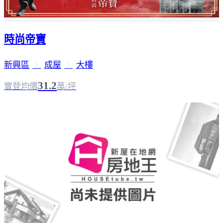
時尚帝寶
新興區
｜
成屋
｜
大樓
31.2
實登均價
萬/坪