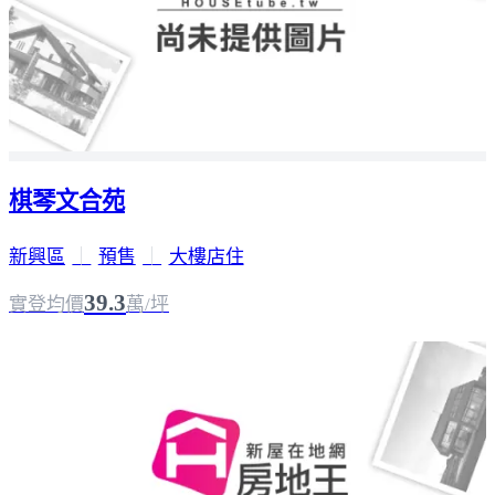
棋琴文合苑
新興區
｜
預售
｜
大樓店住
39.3
實登均價
萬/坪