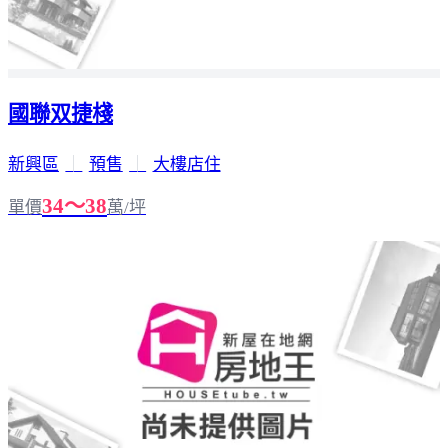
國聯双捷棧
新興區
｜
預售
｜
大樓店住
34～38
單價
萬/坪