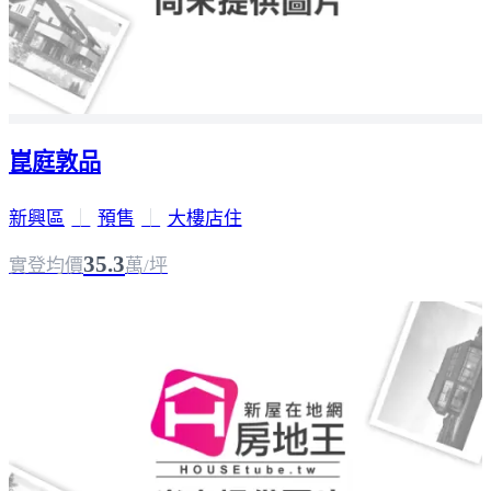
崑庭敦品
新興區
｜
預售
｜
大樓店住
35.3
實登均價
萬/坪