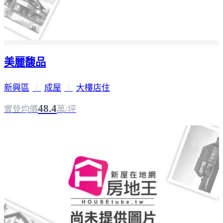
美麗馥品
新興區
｜
成屋
｜
大樓店住
48.4
實登均價
萬/坪