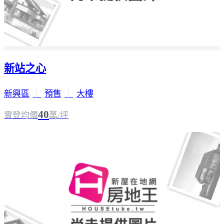
新站之心
新興區
｜
預售
｜
大樓
40
實登均價
萬/坪