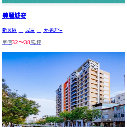
美麗城安
新興區
｜
成屋
｜
大樓店住
32～38
單價
萬/坪