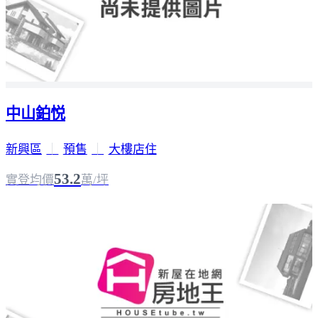
中山鉑悦
新興區
｜
預售
｜
大樓店住
53.2
實登均價
萬/坪