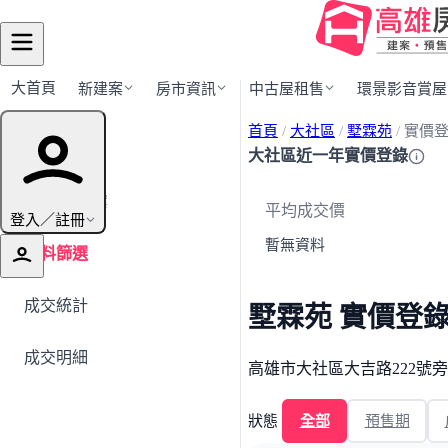
大首頁
新建案
房市資訊
中古屋租售
環景影音賞屋
首頁
/
大社區
/
墅霖苑
/
實價
快速導覽
大社區近一年實價登錄
← 返回建案
平均成交價
登入／註冊
暫無資料
資料篩選
成交統計
墅霖苑 實價登
成交明細
高雄市大社區大吉路222號
狀態
全部
預售期