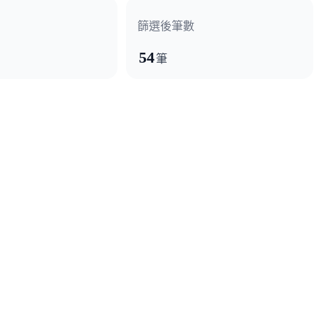
篩選後筆數
54
筆