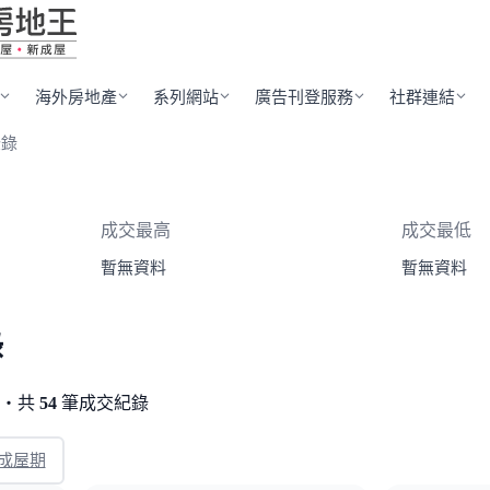
海外房地產
系列網站
廣告刊登服務
社群連結
登錄
成交最高
成交最低
暫無資料
暫無資料
錄
旁・共
54
筆成交紀錄
成屋期