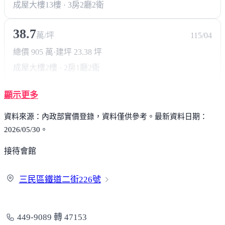
成屋大樓
13樓 · 3房2廳2衛
38.7
萬/坪
115/04
總價 905 萬
·
建坪 23.38 坪
成屋大樓
2樓 · 2房1廳2衛
顯示更多
資料來源：內政部實價登錄，資料僅供參考。最新資料日期：
2026/05/30。
接待會館
三民區鐵道二街
226號
449-9089 轉 47153