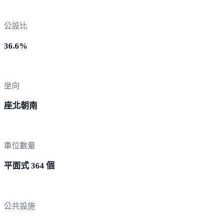
公設比
36.6%
坐向
座北朝南
車位數量
平面式 364 個
公共設施