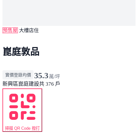
預售屋
大樓店住
崑庭敦品
35.3
實價登錄均價
萬/坪
新興區
崑庭建設
共 376 戶
掃描 QR Code 撥打