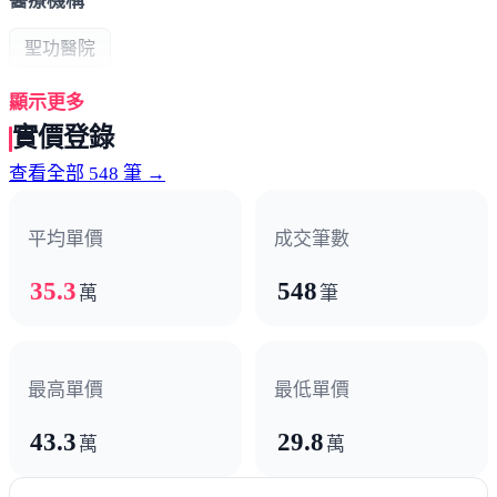
醫療機構
聖功醫院
顯示更多
政府機構
實價登錄
國稅局
查看全部 548 筆 →
平均單價
成交筆數
35.3
548
萬
筆
最高單價
最低單價
43.3
29.8
萬
萬