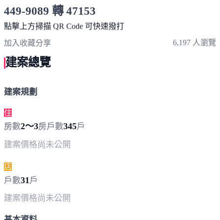
449-9089 轉 47153
服務時間 10:00～19:00
點擊上方掃描 QR Code 可快速撥打
6,197 人瀏覽
加入收藏
分享
建案總覽
建案規劃
住
2～3
345
房數
房
戶數
戶
建案價格
尚未公開
店
31
戶數
戶
建案價格
尚未公開
基本資料