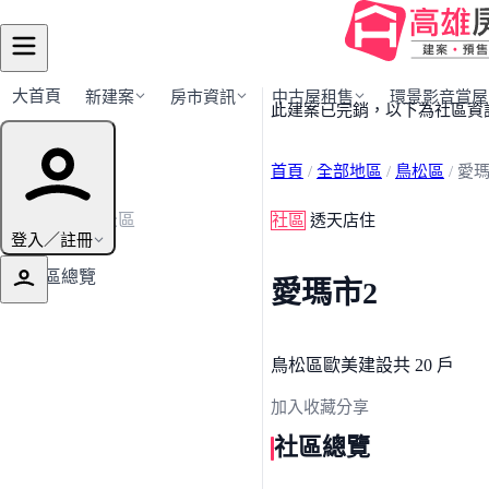
大首頁
新建案
房市資訊
中古屋租售
環景影音賞屋
此建案已完銷，以下為社區資
建案導覽
首頁
/
全部地區
/
鳥松區
/
愛瑪
← 返回鳥松區
社區
透天店住
登入／註冊
社區總覽
愛瑪市2
鳥松區
歐美建設
共 20 戶
加入收藏
分享
社區總覽