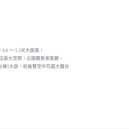
4.6 ～ 5.5米大面寬∣
‧整層店面大空間∣公園觀景會客廳‧
全棟5大房‧前後雙空中花園大露台
金地標！