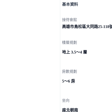
基本資料
接待會館
高雄市鳥松區大同路25-
118
樓層規劃
地上 3.5～4 層
房數規劃
5～6 房
坐向
座北朝南