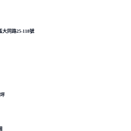
大同路25-
118號
 坪
個