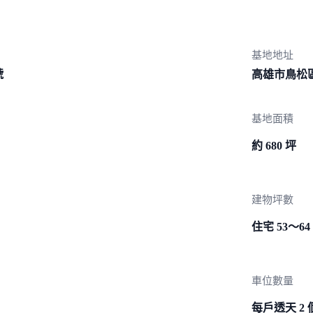
基地地址
號
高雄市鳥松區
基地面積
約 680 坪
建物坪數
住宅 53～64
車位數量
每戶透天 2 