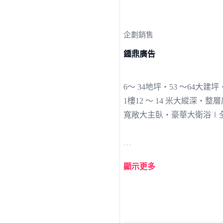
企劃銷售
鍾鼎廣告
6～ 34地坪‧53 ～64大建坪‧
1樓12 ～ 14 米大縱深
寬敞大主臥‧豪華大衛浴∣
顯示更多
縣市合併新都心，搶佔財富