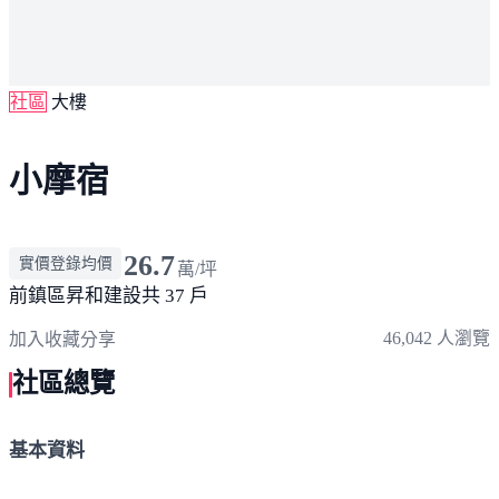
社區
大樓
小摩宿
26.7
實價登錄均價
萬/坪
前鎮區
昇和建設
共 37 戶
46,042 人瀏覽
加入收藏
分享
社區總覽
基本資料