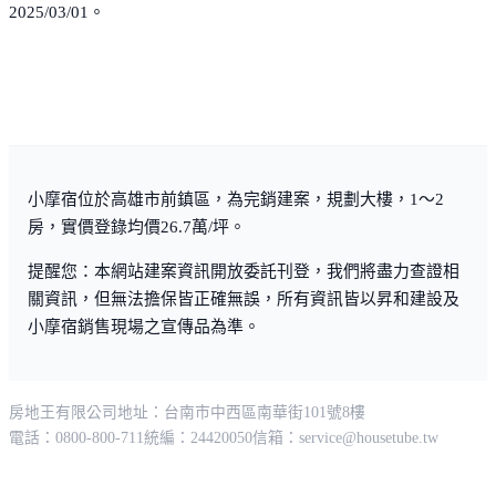
2025/03/01。
小摩宿位於高雄市前鎮區，為完銷建案，規劃大樓，1～2
房，實價登錄均價26.7萬/坪。
提醒您：本網站建案資訊開放委託刊登，我們將盡力查證相
關資訊，但無法擔保皆正確無誤，所有資訊皆以昇和建設及
小摩宿銷售現場之宣傳品為準。
房地王有限公司
地址：台南市中西區南華街101號8樓
電話：0800-800-711
統編：24420050
信箱：
service@housetube.tw