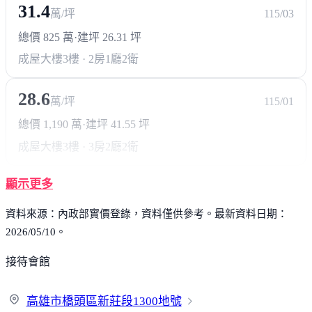
31.4
萬/坪
115/03
總價 825 萬
·
建坪 26.31 坪
成屋大樓
3樓 · 2房1廳2衛
28.6
萬/坪
115/01
總價 1,190 萬
·
建坪 41.55 坪
成屋大樓
3樓 · 3房2廳2衛
顯示更多
資料來源：內政部實價登錄，資料僅供參考。最新資料日期：
2026/05/10。
接待會館
高雄市橋頭區新莊段
1300地號