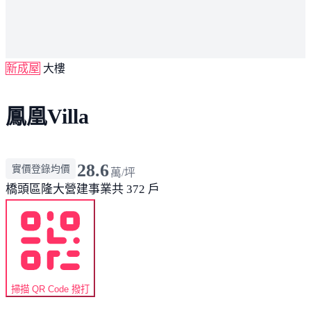
新成屋
大樓
鳳凰Villa
28.6
實價登錄均價
萬/坪
橋頭區
隆大營建事業
共 372 戶
掃描 QR Code 撥打