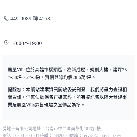
449-9089 轉 45582
10:00～19:00
鳳凰Villa位於高雄市橋頭區，為新成屋，規劃大樓，建坪23
～38坪、2～3房，實價登錄均價28.6萬/坪。
提醒您：本網站建案資訊開放委託刊登，我們將盡力查證相
關資訊，但無法擔保皆正確無誤，所有資訊皆以隆大營建事
業及鳳凰Villa銷售現場之宣傳品為準。
房地王有限公司
地址：台南市中西區南華街101號8樓
電話：0800-800-711
統編：24420050
信箱：
service@housetube.tw