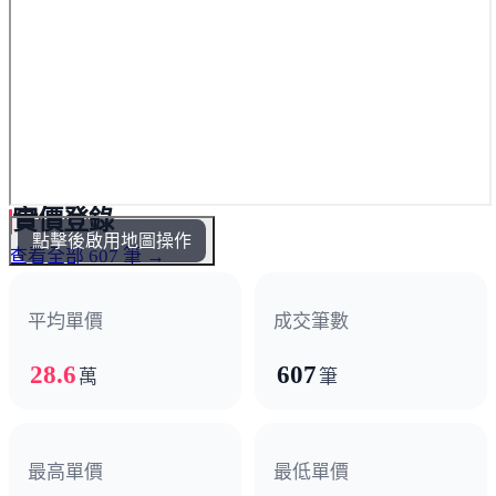
實價登錄
點擊後啟用地圖操作
查看全部 607 筆 →
平均單價
成交筆數
28.6
607
萬
筆
最高單價
最低單價