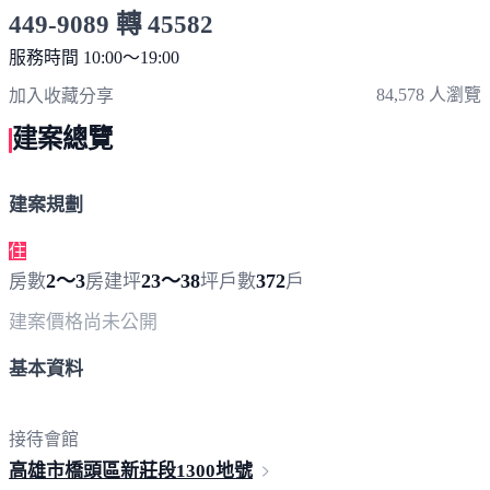
449-9089 轉 45582
服務時間 10:00～19:00
點擊上方掃描 QR Code 可快速撥打
84,578 人瀏覽
加入收藏
分享
建案總覽
建案規劃
住
2～3
23～38
372
房數
房
建坪
坪
戶數
戶
建案價格
尚未公開
基本資料
接待會館
高雄市橋頭區新莊段
1300地號