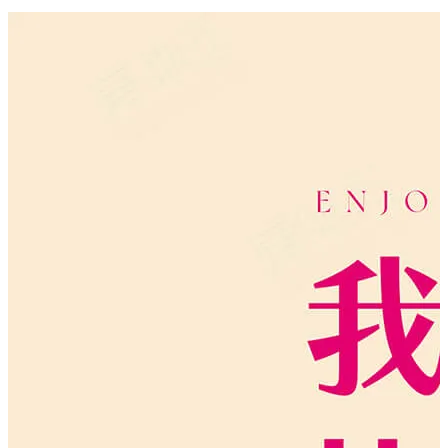
進入 720° 虛擬賞屋