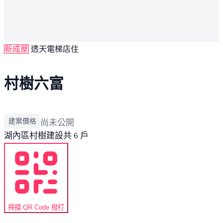
新成屋
透天電梯店住
村樹六富
建案價格
尚未公開
湖內區
村樹建設
共 6 戶
掃描 QR Code 撥打