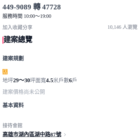
449-9089 轉 47728
服務時間 10:00～19:00
點擊上方掃描 QR Code 可快速撥打
10,146 人瀏覽
加入收藏
分享
建案總覽
建案規劃
店
29～30
4.5
6
地坪
坪
面寬
米
戶數
戶
建案價格
尚未公開
基本資料
接待會館
高雄市湖內區湖中路
87號