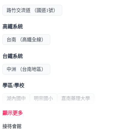
路竹交流道 （國道1號）
高鐵系統
台南 （高鐵全線）
台鐵系統
中洲 （台南地區）
學區/學校
湖內國中
明宗國小
嘉南藥理大學
顯示更多
公共建設
接待會館
三井OUTLET
奇美博物館
十鼓文化園區