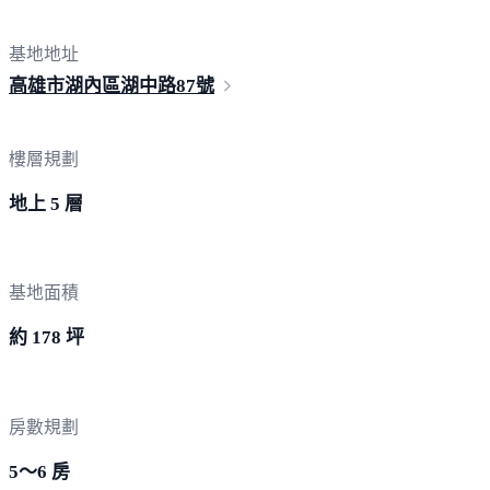
基地地址
高雄市湖內區湖中路
87號
樓層規劃
地上 5 層
基地面積
約 178 坪
房數規劃
5～6 房