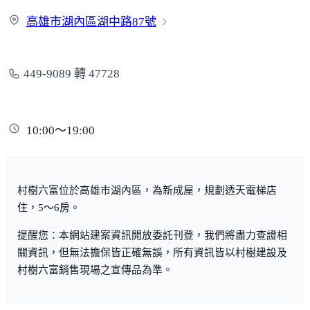
公館公園
二仁溪河畔公園
興達港觀光漁市
高雄市湖內區湖中路
87號
超商/賣場
449-9089 轉 47728
萬家福
全聯
814生鮮超市
熱門商圈
10:00～19:00
嘉藥商圈
保生路商圈
圍仔內夜市
醫療機構
村樹六富位於高雄市湖內區，為新成屋，規劃透天電梯店
住，5～6房。
台南市立醫院
秀傳紀念醫院
提醒您：本網站建案資訊開放委託刊登，我們將盡力查證相
關資訊，但無法擔保皆正確無誤，所有資訊皆以村樹建設及
政府機構
村樹六富銷售現場之宣傳品為準。
戶政事務所
警察局
消防局
區公所