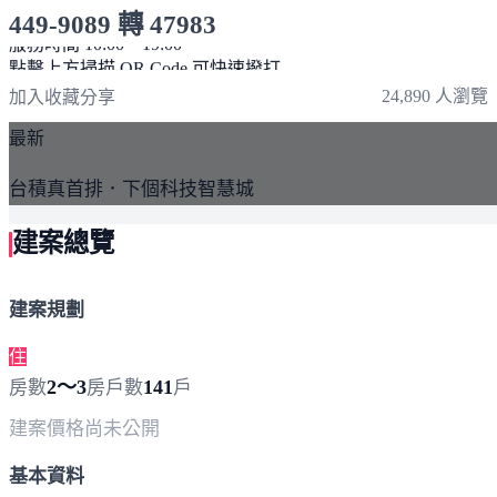
449-9089 轉 47983
服務時間 10:00～19:00
點擊上方掃描 QR Code 可快速撥打
24,890 人瀏覽
加入收藏
分享
最新
台積真首排．下個科技智慧城
建案總覽
建案規劃
住
2～3
141
房數
房
戶數
戶
建案價格
尚未公開
基本資料