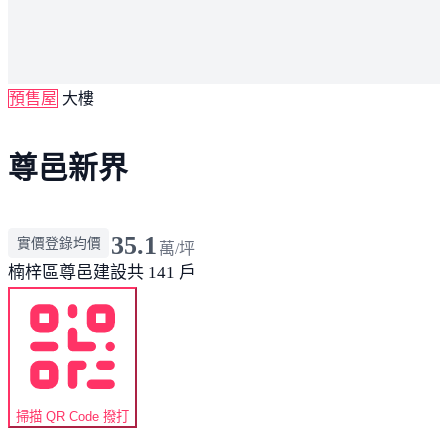
預售屋
大樓
尊邑新界
35.1
實價登錄均價
萬/坪
楠梓區
尊邑建設
共 141 戶
掃描 QR Code 撥打