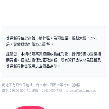
尊邑新界位於高雄市楠梓區，為預售屋，規劃大樓，2～3
房，實價登錄均價35.1萬/坪。
提醒您：本網站建案資訊開放委託刊登，我們將盡力查證相
關資訊，但無法擔保皆正確無誤，所有資訊皆以尊邑建設及
尊邑新界銷售現場之宣傳品為準。
房地王有限公司
地址：台南市中西區南華街101號8樓
電話：0800-800-711
統編：24420050
信箱：
service@housetube.tw