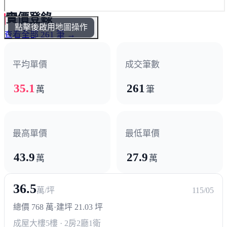
實價登錄
點擊後啟用地圖操作
查看全部 261 筆 →
平均單價
成交筆數
35.1
261
萬
筆
最高單價
最低單價
43.9
27.9
萬
萬
36.5
萬/坪
115/05
總價 768 萬
·
建坪 21.03 坪
成屋大樓
5樓 · 2房2廳1衛