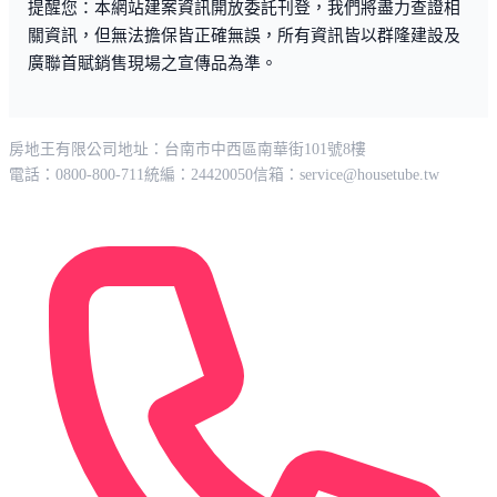
提醒您：本網站建案資訊開放委託刊登，我們將盡力查證相
關資訊，但無法擔保皆正確無誤，所有資訊皆以群隆建設及
廣聯首賦銷售現場之宣傳品為準。
房地王有限公司
地址：台南市中西區南華街101號8樓
電話：0800-800-711
統編：24420050
信箱：
service@housetube.tw