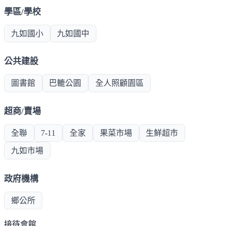
學區/學校
九如國小
九如國中
公共建設
圖書館
巴轆公園
全人照顧園區
超商/賣場
全聯
7-11
全家
果菜市場
生鮮超市
九如市場
政府機構
鄉公所
接待會館