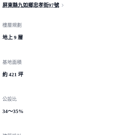
屏東縣九如鄉忠孝街
97號
樓層規劃
地上 9 層
基地面積
約 421 坪
公設比
34～35%