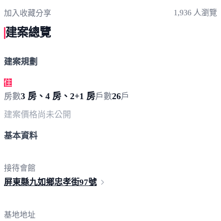
1,936 人瀏覽
加入收藏
分享
建案總覽
建案規劃
住
3 房、4 房、2+1 房
26
房數
戶數
戶
建案價格
尚未公開
基本資料
接待會館
屏東縣九如鄉忠孝街
97號
基地地址