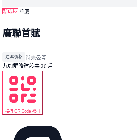
新成屋
華廈
廣聯首賦
建案價格
尚未公開
九如
群隆建設
共 26 戶
掃描 QR Code 撥打