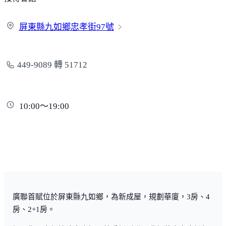
屏東縣九如鄉忠孝街
97號
449-9089 轉 51712
10:00～19:00
廣聯首賦位於屏東縣九如鄉，為新成屋，規劃華廈，3房、4
房、2+1房。