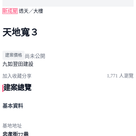
新成屋
透天／大樓
天地寬３
建案價格
尚未公開
九如
翌田建設
1,771 人瀏覽
加入收藏
分享
建案總覽
基本資料
基地地址
忠孝街
77巷