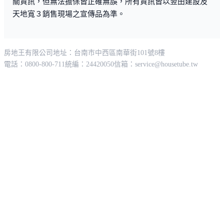
關資訊，但無法擔保皆正確無誤，所有資訊皆以翌田建設及
天地寬３銷售現場之宣傳品為準。
房地王有限公司
地址：台南市中西區南華街101號8樓
電話：0800-800-711
統編：24420050
信箱：
service@housetube.tw