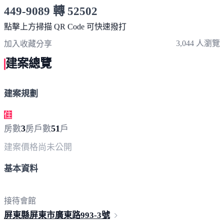
449-9089 轉 52502
服務時間 10:00～19:00
點擊上方掃描 QR Code 可快速撥打
3,044 人瀏覽
加入收藏
分享
建案總覽
建案規劃
住
3
51
房數
房
戶數
戶
建案價格
尚未公開
基本資料
接待會館
屏東縣屏東市廣東路993-
3號