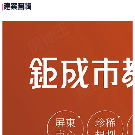
◎外觀俐落現代設計，簡約大氣
建案圖輯
三大核心優勢 為您建構理想生活
1.市中心精華地段：交通便捷、生活機能齊備
2.候選綠建築證書：綠建築工法，採用輕質系統磚
3.30年甲級營造專業團隊：品質與結構雙重保障