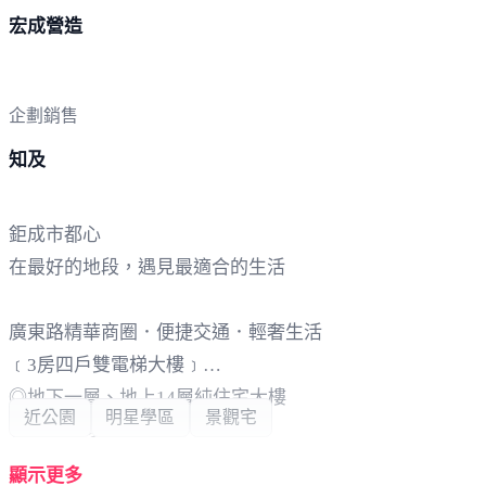
宏成營造
企劃銷售
知及
鉅成市都心
在最好的地段，遇見最適合的生活
廣東路精華商圈．便捷交通．輕奢生活
﹝3房四戶雙電梯大樓﹞
◎地下一層、地上14層純住宅大樓
近公園
明星學區
景觀宅
◎僅51戶珍稀釋出
◎格局方正舒適，三房兩廳兩衛
顯示更多