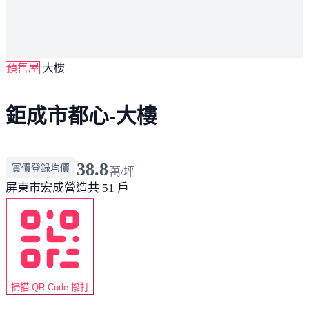
預售屋
大樓
鉅成市都心-大樓
38.8
實價登錄均價
萬/坪
屏東市
宏成營造
共 51 戶
掃描 QR Code 撥打