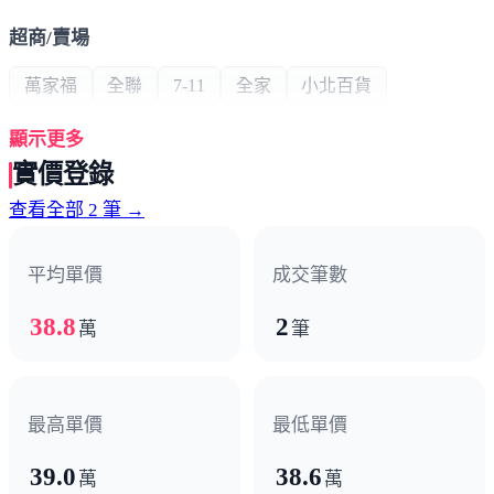
超商/賣場
萬家福
全聯
7-11
全家
小北百貨
顯示更多
熱門商圈
實價登錄
廣東路商圈
勝利星村
北區市場
查看全部 2 筆 →
醫療機構
平均單價
成交筆數
寶建醫院
屏東醫院
民眾醫院
38.8
2
萬
筆
政府機構
國稅局
縣政府
最高單價
最低單價
39.0
38.6
其他
萬
萬