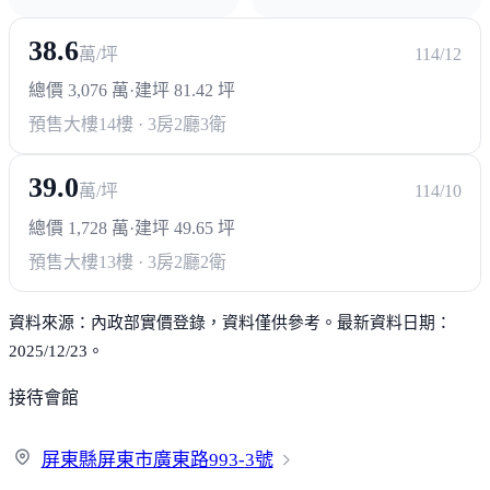
郵局
麥當勞
肯德基
寶雅
健身房
38.6
萬/坪
114/12
總價 3,076 萬
·
建坪 81.42 坪
預售大樓
14樓 · 3房2廳3衛
39.0
萬/坪
114/10
總價 1,728 萬
·
建坪 49.65 坪
預售大樓
13樓 · 3房2廳2衛
資料來源：內政部實價登錄，資料僅供參考。最新資料日期：
2025/12/23。
接待會館
屏東縣屏東市廣東路993-
3號