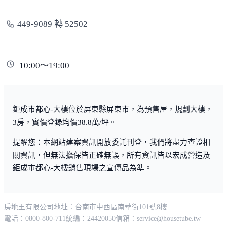
449-9089 轉 52502
10:00～19:00
鉅成市都心-大樓位於屏東縣屏東市，為預售屋，規劃大樓，
3房，實價登錄均價38.8萬/坪。
提醒您：本網站建案資訊開放委託刊登，我們將盡力查證相
關資訊，但無法擔保皆正確無誤，所有資訊皆以宏成營造及
鉅成市都心-大樓銷售現場之宣傳品為準。
房地王有限公司
地址：台南市中西區南華街101號8樓
電話：0800-800-711
統編：24420050
信箱：
service@housetube.tw