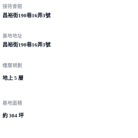
接待會館
昌裕街190巷16弄
3號
基地地址
昌裕街190巷16弄
3號
樓層規劃
地上 5 層
基地面積
約 304 坪