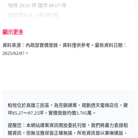
地坪 29.91 坪
·
建坪 88.07 坪
成屋透天
全 · 6房2廳7衛
顯示更多
資料來源：內政部實價登錄，資料僅供參考。最新資料日期：
2025/02/07。
柏悅位於高雄三民區，為完銷建案，規劃透天電梯店住，建
坪85.27～97.25坪，實價登錄均價3,705萬。
提醒您：本網站建案資訊開放委託刊登，我們將盡力查證相
關資訊，但無法擔保皆正確無誤，所有資訊皆以東琳建設、