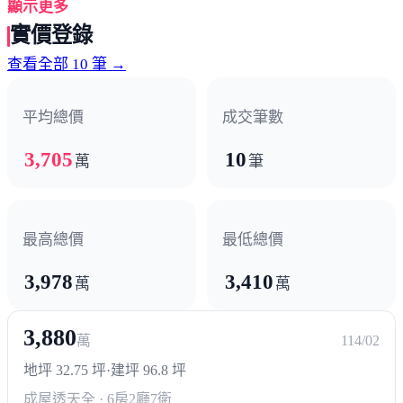
顯示更多
愁；下一代教育提前部署，高雄高工、高雄科技大學近在
實價登錄
咫尺；擁抱大自然，本和里滯洪池公園、澄清湖風景區讓
查看全部 10 筆 →
生活沒煩惱。 稀有電梯透天宅，周邊交通網絡四通八達，
輕軌C28、捷運黃線Y8交織，採買育樂全都通，更輕鬆串
平均總價
成交筆數
連大高雄醫療體系，照顧全家健康。
3,705
10
萬
筆
最高總價
最低總價
3,978
3,410
萬
萬
3,880
萬
114/02
地坪 32.75 坪
·
建坪 96.8 坪
成屋透天
全 · 6房2廳7衛