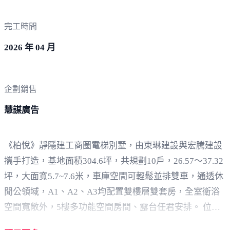
完工時間
2026 年 04 月
企劃銷售
慧謀廣告
《柏悅》靜隱建工商圈電梯別墅，由東琳建設與宏騰建設
攜手打造，基地面積304.6坪，共規劃10戶，26.57～37.32
坪，大面寬5.7~7.6米，車庫空間可輕鬆並排雙車，通透休
閒公領域，A1、A2、A3均配置雙樓層雙套房，全室衛浴
空間寬敞外，5樓多功能空間房間、露台任君安排。 位處
熱鬧建工商圈，少數五星機能宅，生活便利，採買不用