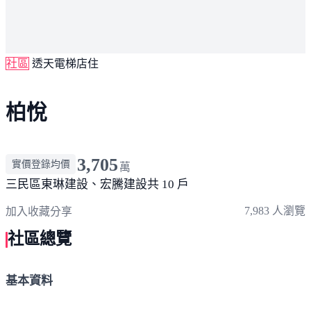
社區
透天電梯店住
柏悅
3,705
實價登錄均價
萬
三民區
東琳建設、宏騰建設
共 10 戶
7,983 人瀏覽
加入收藏
分享
社區總覽
基本資料