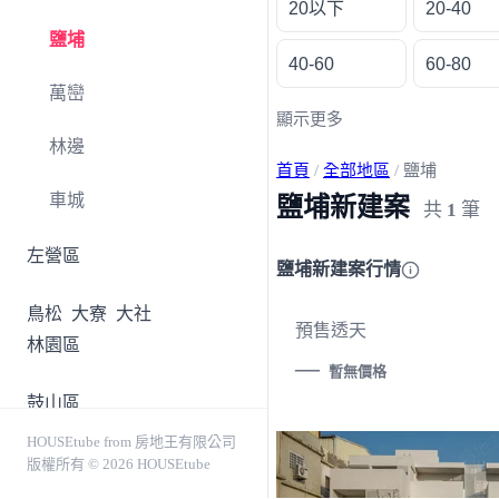
20以下
20-40
鹽埔
40-60
60-80
萬巒
顯示更多
林邊
首頁
/
全部地區
/
鹽埔
車城
鹽埔新建案
共
1
筆
左營區
鹽埔新建案行情
鳥松
大寮
大社
預售透天
林園區
—
暫無價格
鼓山區
HOUSEtube from 房地王有限公司
苓雅
前金
新興
版權所有 © 2026 HOUSEtube
鹽埕區