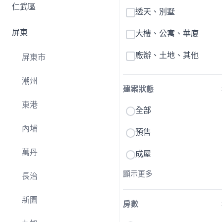
仁武區
透天、別墅
屏東
大樓、公寓、華廈
廠辦、土地、其他
屏東市
潮州
建案狀態
東港
全部
內埔
預售
萬丹
成屋
顯示更多
長治
新園
房數