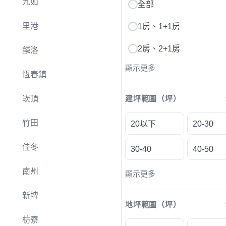
九如
全部
里港
1房、1+1房
2房、2+1房
麟洛
顯示更多
恆春鎮
崁頂
建坪範圍（坪）
竹田
20以下
20-30
佳冬
30-40
40-50
南州
顯示更多
新埤
地坪範圍（坪）
枋寮