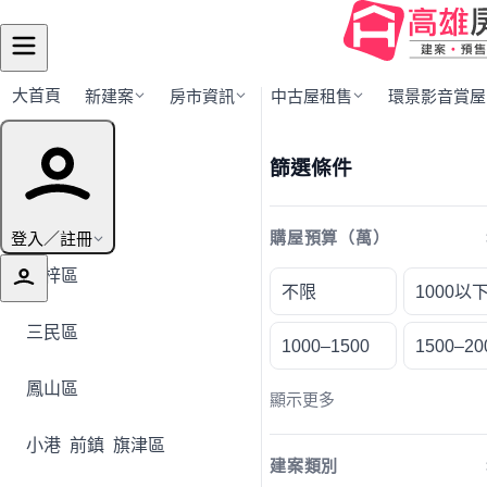
大首頁
新建案
房市資訊
中古屋租售
環景影音賞屋
行政區導覽
篩選條件
全部地區
登入／註冊
購屋預算（萬）
楠梓區
不限
1000以
三民區
1000–1500
1500–20
鳳山區
顯示更多
小港
前鎮
旗津區
建案類別