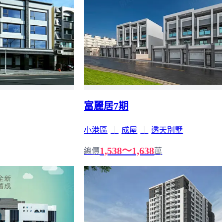
富麗居7期
小港區
｜
成屋
｜
透天別墅
1,538～1,638
總價
萬