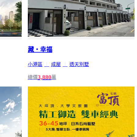
藏・幸福
小港區
｜
成屋
｜
透天別墅
3,880
總價
萬