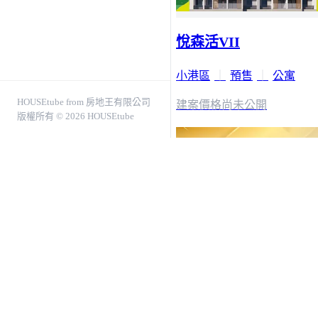
悅森活VII
小港區
｜
預售
｜
公寓
HOUSEtube from 房地王有限公司
建案價格
尚未公開
版權所有 © 2026 HOUSEtube