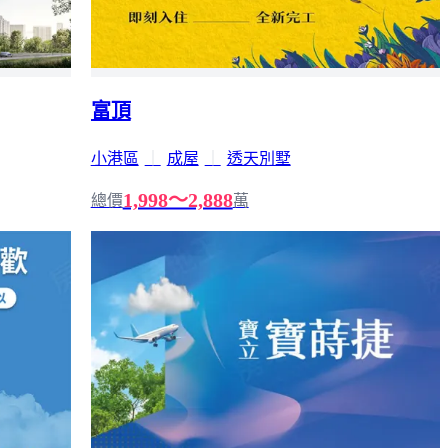
富頂
小港區
｜
成屋
｜
透天別墅
1,998～2,888
總價
萬