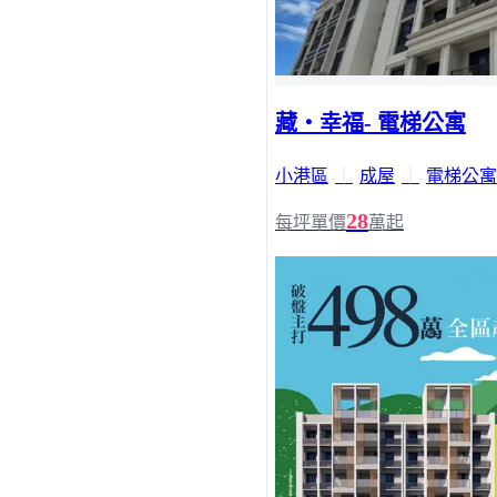
藏・幸福- 電梯公寓
小港區
｜
成屋
｜
電梯公寓
28
每坪單價
萬起