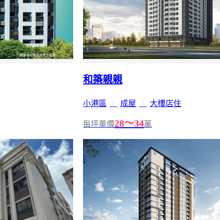
和築親親
小港區
｜
成屋
｜
大樓店住
28～34
每坪單價
萬