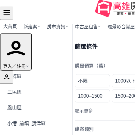
大首頁
新建案
房市資訊
中古屋租售
環景影音賞屋
行政區導覽
篩選條件
全部地區
登入／註冊
購屋預算（萬）
楠梓區
不限
1000以
三民區
1000–1500
1500–20
鳳山區
顯示更多
小港
前鎮
旗津區
建案類別