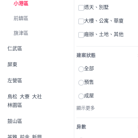
小港區
透天、別墅
前鎮區
大樓、公寓、華廈
旗津區
廠辦、土地、其他
仁武區
建案狀態
屏東
全部
左營區
預售
成屋
鳥松
大寮
大社
林園區
顯示更多
鼓山區
房數
苓雅
前金
新興