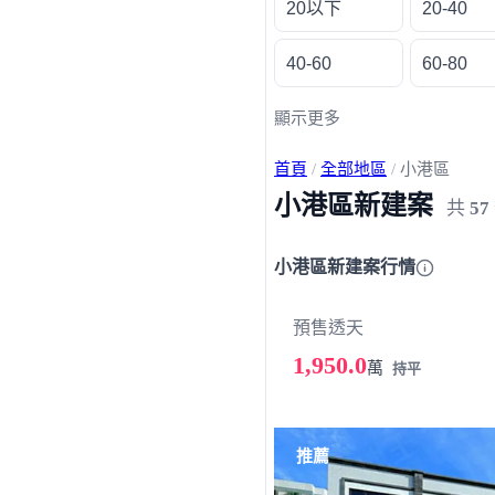
20以下
20-40
40-60
60-80
顯示更多
首頁
/
全部地區
/
小港區
小港區新建案
共
57
小港區新建案行情
預售透天
1,950.0
萬
持平
載入失敗，請重新整理
推薦