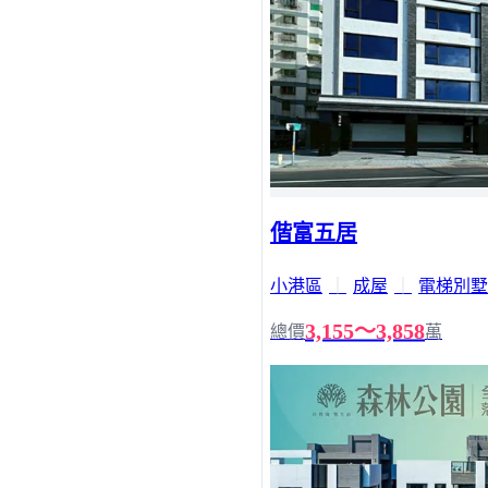
偕富五居
小港區
｜
成屋
｜
電梯別墅
3,155～3,858
總價
萬