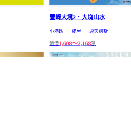
豐嶸大境2．大塊山水
小港區
｜
成屋
｜
透天別墅
1,608～2,168
總價
萬