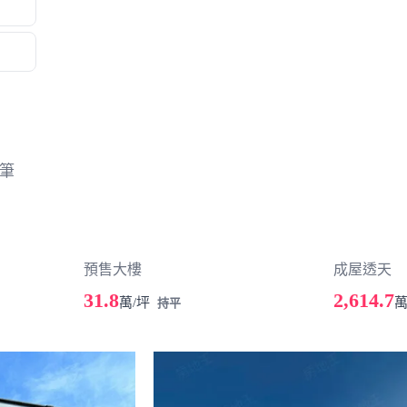
筆
預售大樓
成屋透天
31.8
2,614.7
萬/坪
持平