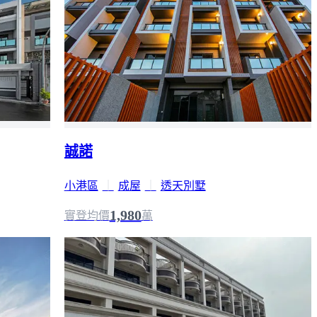
誠諾
小港區
｜
成屋
｜
透天別墅
1,980
實登均價
萬