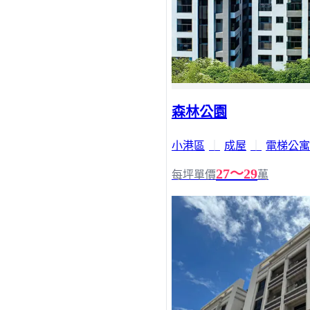
森林公園
小港區
｜
成屋
｜
電梯公寓
27～29
每坪單價
萬