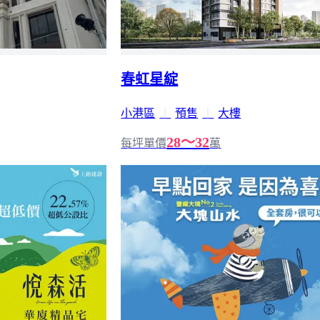
春虹星綻
小港區
｜
預售
｜
大樓
28～32
每坪單價
萬