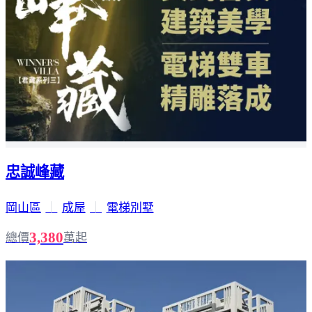
忠誠峰藏
岡山區
｜
成屋
｜
電梯別墅
3,380
總價
萬起