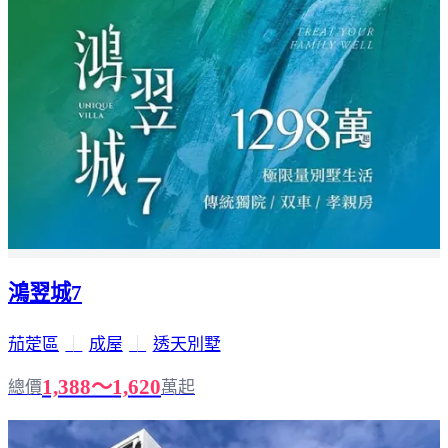
鴻翌城7
茄萣區
｜
成屋
｜
透天別墅
1,388～1,620
總價
萬起