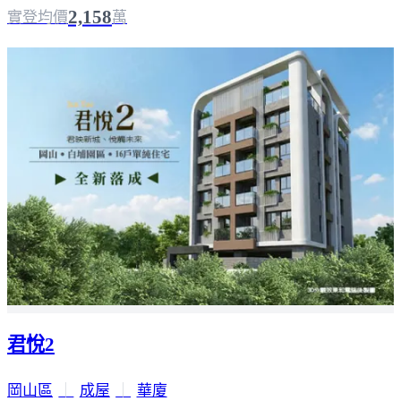
2,158
實登均價
萬
君悅2
岡山區
｜
成屋
｜
華廈