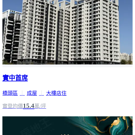
實中首席
橋頭區
｜
成屋
｜
大樓店住
15.4
實登均價
萬/坪