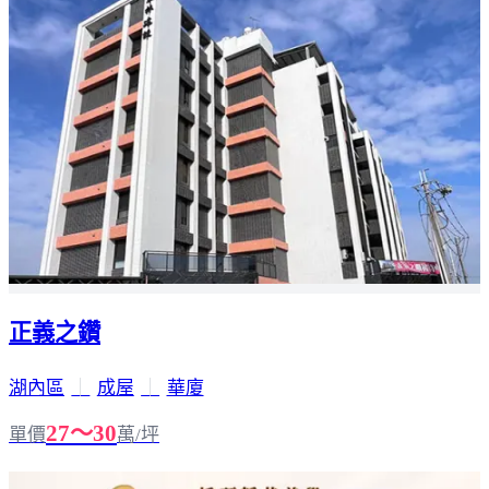
正義之鑽
湖內區
｜
成屋
｜
華廈
27～30
單價
萬/坪