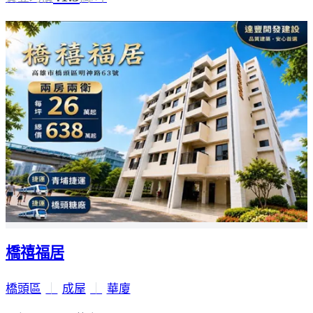
橋禧福居
橋頭區
｜
成屋
｜
華廈