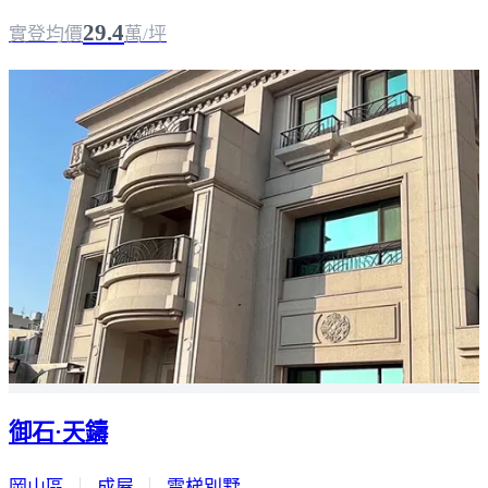
29.4
實登均價
萬/坪
御石·天鑄
岡山區
｜
成屋
｜
電梯別墅