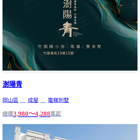
澍陽青
岡山區
｜
成屋
｜
電梯別墅
3,980～4,288
總價
萬起