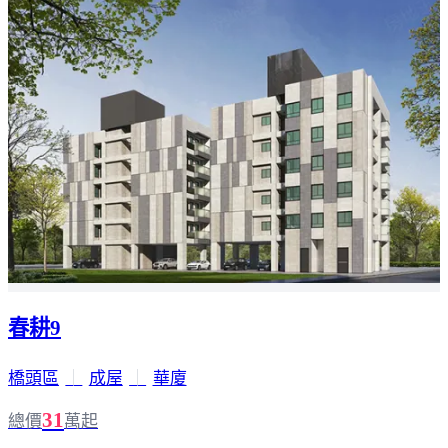
春耕9
橋頭區
｜
成屋
｜
華廈
31
總價
萬起