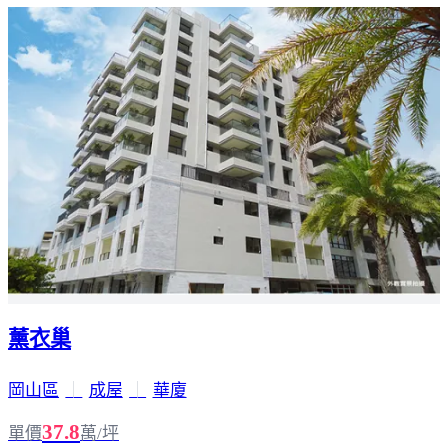
薰衣巢
岡山區
｜
成屋
｜
華廈
37.8
單價
萬/坪