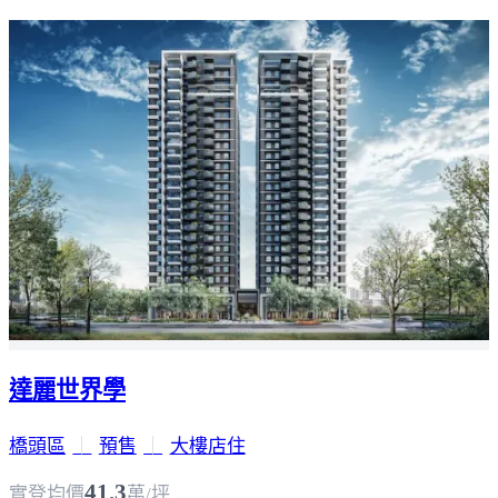
達麗世界學
橋頭區
｜
預售
｜
大樓店住
41.3
實登均價
萬/坪