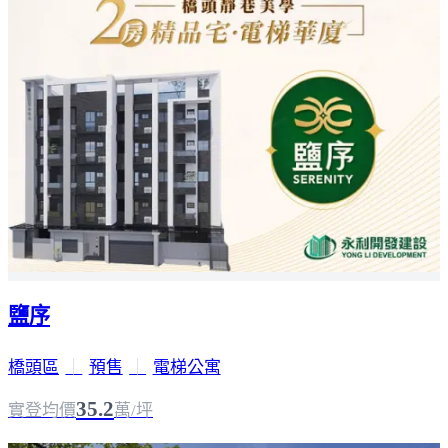
鹽序
橋頭區
｜
預售
｜
電梯公寓
35.2
實登均價
萬/坪