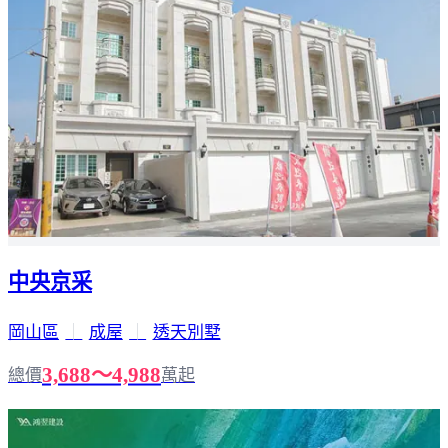
中央京采
岡山區
｜
成屋
｜
透天別墅
3,688～4,988
總價
萬起