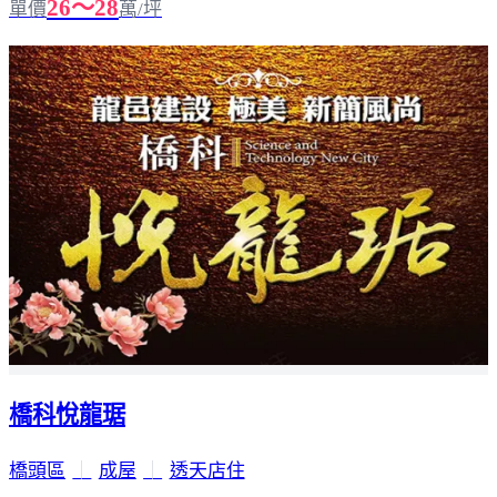
26～28
單價
萬/坪
橋科悅龍琚
橋頭區
｜
成屋
｜
透天店住