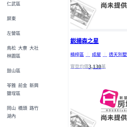
仁武區
屏東
左營區
鋭揚森之星
鳥松
大寮
大社
楠梓區
｜
成屋
｜
透天別墅
林園區
3,130
實登均價
萬
鼓山區
苓雅
前金
新興
鹽埕區
岡山
橋頭
路竹
湖內