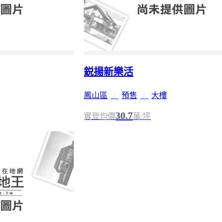
鋭揚新樂活
鳳山區
｜
預售
｜
大樓
30.7
實登均價
萬/坪