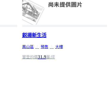
鋭揚新生活
鳳山區
｜
預售
｜
大樓
31.9
實登均價
萬/坪