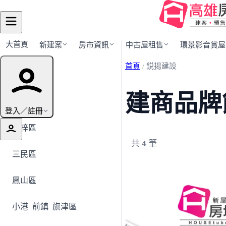
大首頁
新建案
房市資訊
中古屋租售
環景影音賞屋
首頁
/
鋭揚建設
行政區導覽
建商品牌
全部地區
登入／註冊
楠梓區
共
4
筆
三民區
鳳山區
小港
前鎮
旗津區