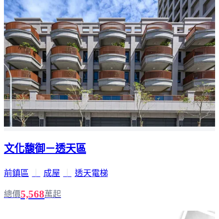
文化馥御－透天區
前鎮區
｜
成屋
｜
透天電梯
5,568
總價
萬起