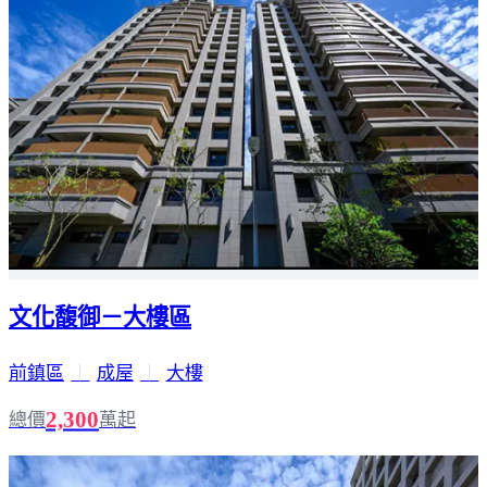
文化馥御－大樓區
前鎮區
｜
成屋
｜
大樓
2,300
總價
萬起