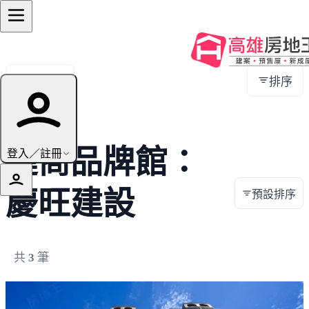
全部地區
排序
建商品牌館：
登入／註冊
慶旺建設
預設排序
共
3
筆