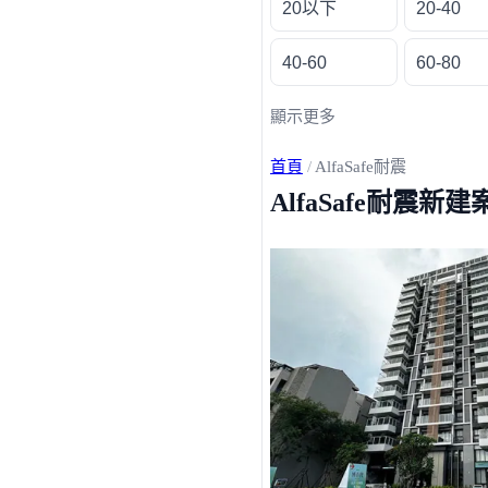
20以下
20-40
40-60
60-80
顯示更多
首頁
/
AlfaSafe耐震
AlfaSafe耐震新建
載入失敗，請重新整理