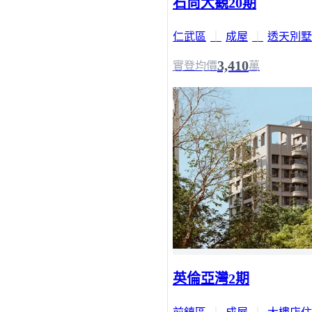
石尚大觀20期
仁武區
｜
成屋
｜
透天別墅
3,410
實登均價
萬
英倫亞灣2期