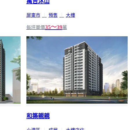
萬吉沐山
屏東市
｜
預售
｜
大樓
35～39
每坪單價
萬
和築親親