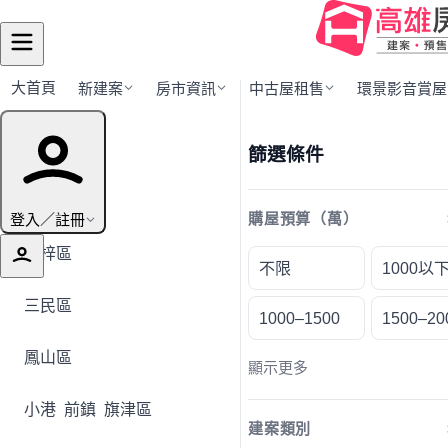
大首頁
新建案
房市資訊
中古屋租售
環景影音賞屋
行政區導覽
篩選條件
全部地區
登入／註冊
購屋預算（萬）
楠梓區
不限
1000以
三民區
1000–1500
1500–20
鳳山區
顯示更多
小港
前鎮
旗津區
建案類別