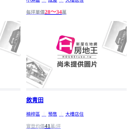
小港區
｜
成屋
｜
大樓店住
28～34
每坪單價
萬
敘青田
楠梓區
｜
預售
｜
大樓店住
41
實登均價
萬/坪