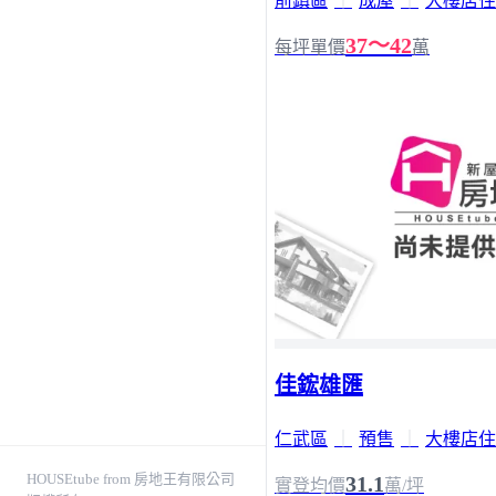
前鎮區
｜
成屋
｜
大樓店住
37～42
每坪單價
萬
佳鋐雄匯
仁武區
｜
預售
｜
大樓店住
HOUSEtube from 房地王有限公司
31.1
實登均價
萬/坪