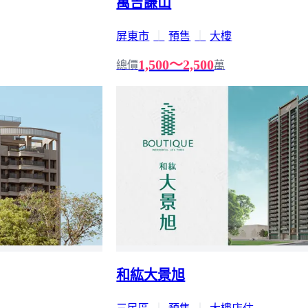
萬吉謙山
屏東市
｜
預售
｜
大樓
1,500～2,500
總價
萬
和紘大景旭