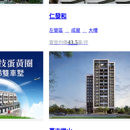
仁發和
左營區
｜
成屋
｜
大樓
43.5
實登均價
萬/坪