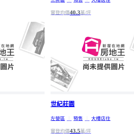
三民區
｜
預售
｜
大樓店住
40.3
實登均價
萬/坪
世紀莊園
左營區
｜
預售
｜
大樓店住
43.5
實登均價
萬/坪