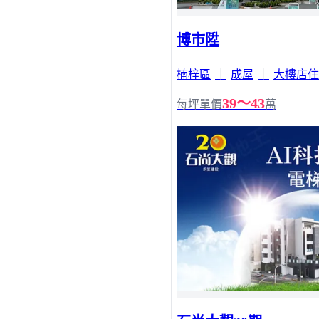
博市陞
楠梓區
｜
成屋
｜
大樓店住
39～43
每坪單價
萬