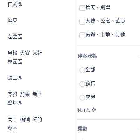
仁武區
透天、別墅
屏東
大樓、公寓、華廈
廠辦、土地、其他
左營區
鳥松
大寮
大社
建案狀態
林園區
全部
鼓山區
預售
苓雅
前金
新興
成屋
鹽埕區
顯示更多
岡山
橋頭
路竹
湖內
房數