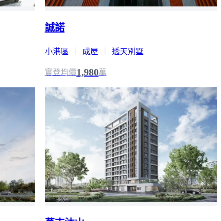
誠諾
小港區
｜
成屋
｜
透天別墅
1,980
實登均價
萬