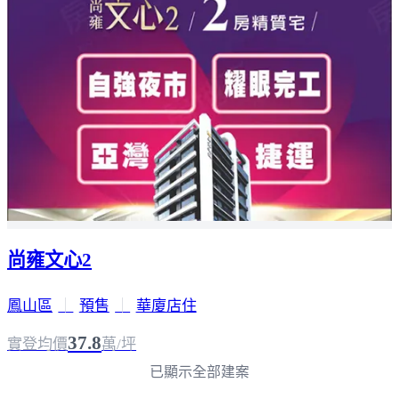
尚雍文心2
鳳山區
｜
預售
｜
華廈店住
37.8
實登均價
萬/坪
已顯示全部建案