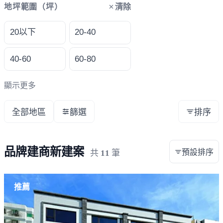
清除
地坪範圍（坪）
20以下
20-40
40-60
60-80
顯示更多
全部地區
篩選
排序
品牌建商新建案
預設排序
共
11
筆
推薦