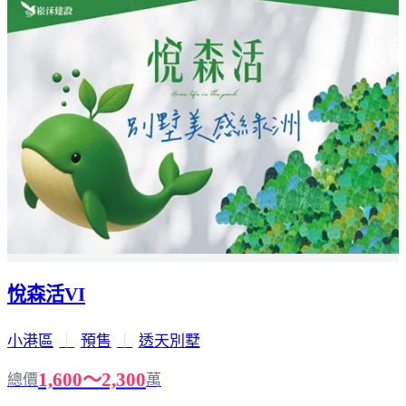
悅森活VI
小港區
｜
預售
｜
透天別墅
1,600～2,300
總價
萬