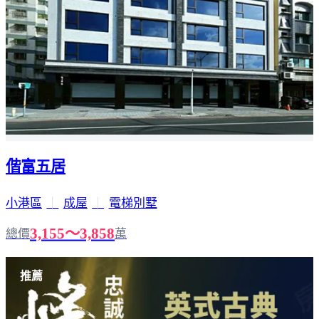
偕富五居
小港區
｜
成屋
｜
電梯別墅
3,155～3,858
總價
萬
推薦