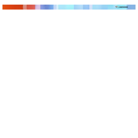
聯上鉑麗
苓雅區
｜
成屋
｜
大樓店住
24.2
實登均價
萬/坪