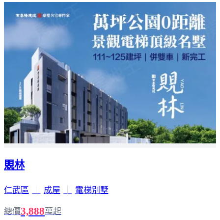
覞林
仁武區
｜
成屋
｜
電梯別墅
3,888
總價
萬起