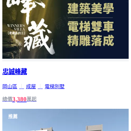
忠誠峰藏
岡山區
｜
成屋
｜
電梯別墅
3,380
總價
萬起
推薦