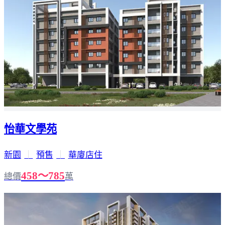
怡華文學苑
新園
｜
預售
｜
華廈店住
458～785
總價
萬