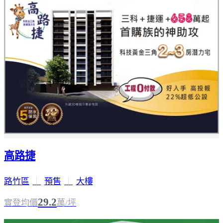
高路捷
路竹區
｜
預售
｜
大樓
29.2
實登均價
萬/坪