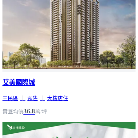
艾美國際城
三民區
｜
預售
｜
大樓店住
36.8
實登均價
萬/坪