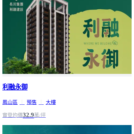
利融永御
鳳山區
｜
預售
｜
大樓
32.9
實登均價
萬/坪