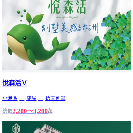
悅森活Ｖ
小港區
｜
成屋
｜
透天別墅
2,200～3,200
總價
萬