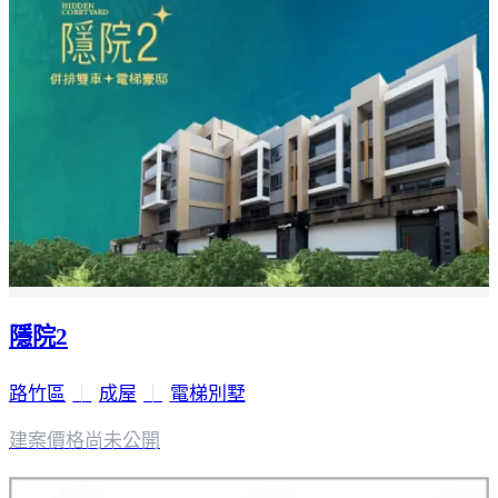
隱院2
路竹區
｜
成屋
｜
電梯別墅
建案價格
尚未公開