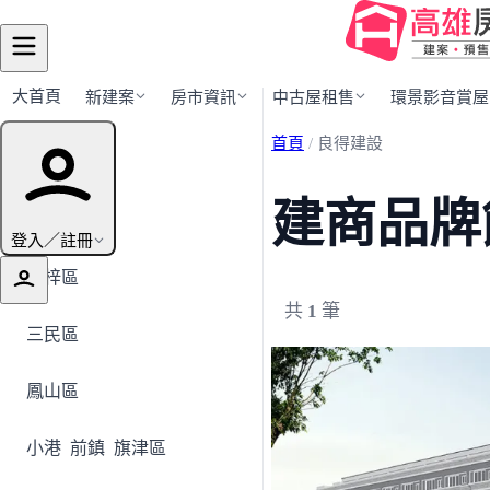
大首頁
新建案
房市資訊
中古屋租售
環景影音賞屋
首頁
/
良得建設
行政區導覽
建商品牌
全部地區
登入／註冊
楠梓區
共
1
筆
三民區
鳳山區
小港
前鎮
旗津區