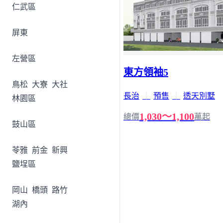
仁武區
屏東
左營區
東方領袖5
鳥松
大寮
大社
長治
｜
預售
｜
透天別墅
林園區
1,030～1,100
總價
萬起
鼓山區
苓雅
前金
新興
鹽埕區
岡山
橋頭
路竹
湖內