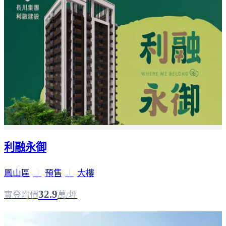
利融永御
鳳山區
｜
預售
｜
大樓
32.9
實登均價
萬/坪