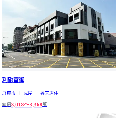
利融富御
屏東市
｜
成屋
｜
透天店住
3,018～3,368
總價
萬