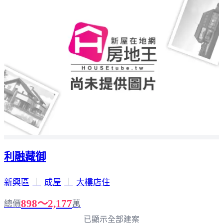
利融藏御
新興區
｜
成屋
｜
大樓店住
898～2,177
總價
萬
已顯示全部建案